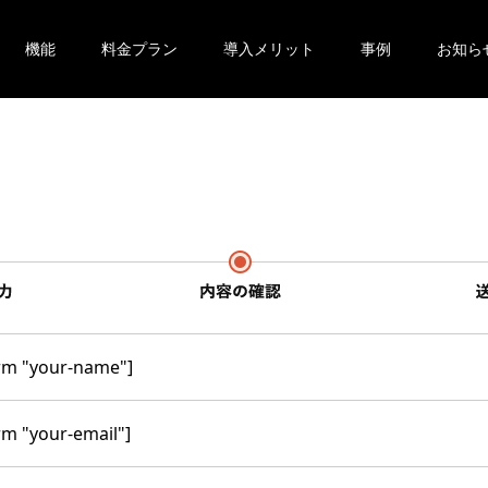
機能
料金プラン
導入メリット
事例
お知ら
rm "your-name"]
rm "your-email"]