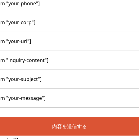
rm "your-phone"]
rm "your-corp"]
rm "your-url"]
rm "inquiry-content"]
rm "your-subject"]
rm "your-message"]