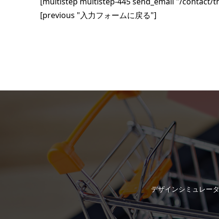
[multistep multistep-445 send_email "/contact/t
[previous "入力フォームに戻る"]
デザインシミュレータ