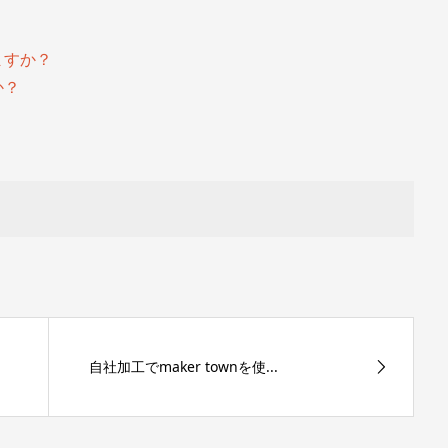
ますか？
か？
自社加工でmaker townを使...