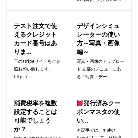
テスト注文で使
デザインシミュ
えるクレジット
レーターの使い
カード番号はあ
方～写真・画像
りま...
編～
下のstripeサイトをご参
写真・画像のアップロー
照お願い致します。
ド 左部のメニューにあ
https:/……
る「写真・デー……
消費税率を複数
発行済みクー
設定することは
ポンマスタの使
可能でしょう
い...
か？
本記事では、maker
townにおいて、発行済