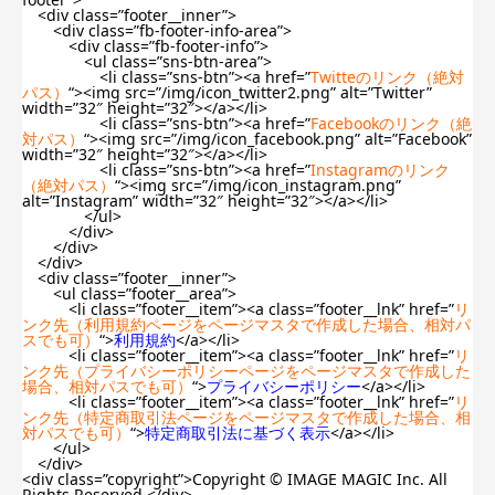
<div class=”footer__inner”>
<div class=”fb-footer-info-area”>
<div class=”fb-footer-info”>
<ul class=”sns-btn-area”>
<li class=”sns-btn”><a href=”
Twitteのリンク（絶対
パス）
“><img src=”/img/icon_twitter2.png” alt=”Twitter”
width=”32″ height=”32″></a></li>
<li class=”sns-btn”><a href=”
Facebookのリンク（絶
対パス）
“><img src=”/img/icon_facebook.png” alt=”Facebook”
width=”32″ height=”32″></a></li>
<li class=”sns-btn”><a href=”
Instagramのリンク
（絶対パス）
“><img src=”/img/icon_instagram.png”
alt=”Instagram” width=”32″ height=”32″></a></li>
</ul>
</div>
</div>
</div>
<div class=”footer__inner”>
<ul class=”footer__area”>
<li class=”footer__item”><a class=”footer__lnk” href=”
リ
ンク先（利用規約ページをページマスタで作成した場合、相対パ
スでも可）
“>
利用規約
</a></li>
<li class=”footer__item”><a class=”footer__lnk” href=”
リ
ンク先（プライバシーポリシーページをページマスタで作成した
場合、相対パスでも可）
“>
プライバシーポリシー
</a></li>
<li class=”footer__item”><a class=”footer__lnk” href=”
リ
ンク先（特定商取引法ページをページマスタで作成した場合、相
対パスでも可）
“>
特定商取引法に基づく表示
</a></li>
</ul>
</div>
<div class=”copyright”>Copyright © IMAGE MAGIC Inc. All
Rights Reserved.</div>