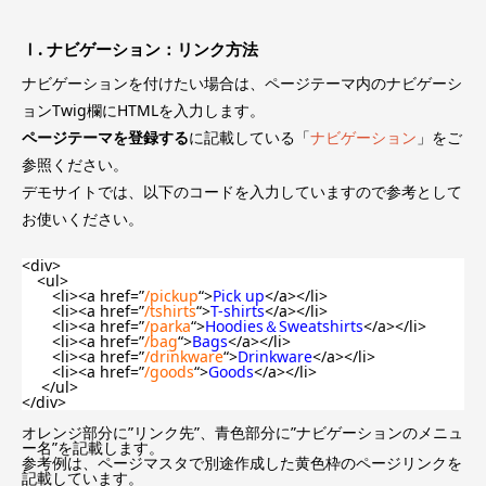
Ⅰ. ナビゲーション：リンク方法
ナビゲーションを付けたい場合は、ページテーマ内のナビゲーシ
ョンTwig欄にHTMLを入力します。
ページテーマを登録する
に記載している「
ナビゲーション
」をご
参照ください。
デモサイトでは、以下のコードを入力していますので参考として
お使いください。
<div>
<ul>
<li><a href=”
/pickup
“>
Pick up
</a></li>
<li><a href=”
/tshirts
“>
T-shirts
</a></li>
<li><a href=”
/parka
“>
Hoodies＆Sweatshirts
</a></li>
<li><a href=”
/bag
“>
Bags
</a></li>
<li><a href=”
/drinkware
“>
Drinkware
</a></li>
<li><a href=”
/goods
“>
Goods
</a></li>
</ul>
</div>
オレンジ部分に”リンク先”、青色部分に”ナビゲーションのメニュ
ー名”を記載します。
参考例は、ページマスタで別途作成した黄色枠のページリンクを
記載しています。